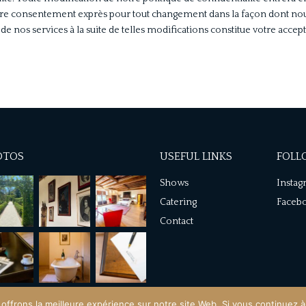
tre consentement exprès pour tout changement dans la façon dont nou
t ou de nos services à la suite de telles modifications constitue votre acce
OTOS
USEFUL LINKS
FOLL
Shows
Insta
Catering
Faceb
Contact
frons la meilleure expérience sur notre site Web. Si vous continuez à 