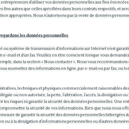
s entrepreneurs d’utiliser vos données personnelles aux fins énoncées à 
s fins autres que celles spécifiées dans leurs contrats respectifs, et ser
n appropriées. Nous n’autorisons pas la vente de données personnell
vegardons les données personnelles
té ou système de transmission d’informations sur Internet n’est garanti
’un e-mail et d’un fax. Veuillez en être conscient lorsque vous deman
exemple, dans la section « Nous contacter ». Nous vous recommandons d
us soumettez des informations en ligne, par e-mail ou par fax, ou lor
tratives, techniques et physiques commercialement raisonnables des
gale ou non autorisée, la perte, l’altération, l’accès, la divulgation ou l
les risques ni garantir la sécurité des données personnelles. Une ent
t compromettre la sécurité de vos informations. Bien que nous nous eff
esure de garantir la sécurité des données personnelles hébergées dan
tion ou à la divulgation d’informations personnelles ou d’autres donnée