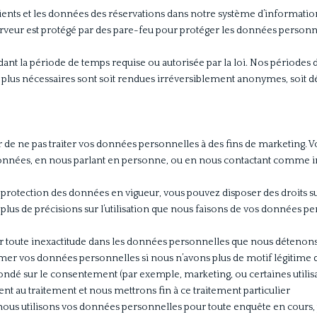
ents et les données des réservations dans notre système d’informations
serveur est protégé par des pare-feu pour protéger les données personne
t la période de temps requise ou autorisée par la loi. Nos périodes d
 plus nécessaires sont soit rendues irréversiblement anonymes, soit d
de ne pas traiter vos données personnelles à des fins de marketing. V
 données, en nous parlant en personne, ou en nous contactant comme ind
a protection des données en vigueur, vous pouvez disposer des droits su
lus de précisions sur l’utilisation que nous faisons de vos données 
 toute inexactitude dans les données personnelles que nous détenons 
r vos données personnelles si nous n’avons plus de motif légitime d’
fondé sur le consentement (par exemple, marketing, ou certaines utilis
t au traitement et nous mettrons fin à ce traitement particulier
t nous utilisons vos données personnelles pour toute enquête en cours