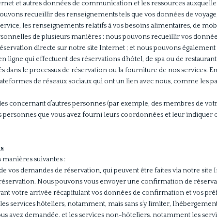
ternet et autres données de communication et les ressources auxquell
uvons recueillir des renseignements tels que vos données de voyage,
service, les renseignements relatifs à vos besoins alimentaires, de mobi
onnelles de plusieurs manières : nous pouvons recueillir vos donnée
ervation directe sur notre site Internet ; et nous pouvons également 
en ligne qui effectuent des réservations d’hôtel, de spa ou de restauran
és dans le processus de réservation ou la fourniture de nos services. 
s plateformes de réseaux sociaux qui ont un lien avec nous, comme les
s concernant d’autres personnes (par exemple, des membres de votr
personnes que vous avez fourni leurs coordonnées et leur indiquer où
es
 manières suivantes :
de vos demandes de réservation, qui peuvent être faites via notre site In
re réservation. Nous pouvons vous envoyer une confirmation de réserva
ant votre arrivée récapitulant vos données de confirmation et vos pr
les services hôteliers, notamment, mais sans s’y limiter, l’hébergement, 
ous avez demandée, et les services non-hôteliers, notamment les servic