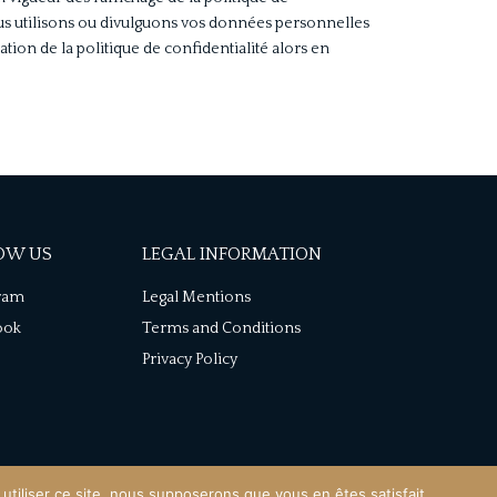
s utilisons ou divulguons vos données personnelles
ptation de la politique de confidentialité alors en
OW US
LEGAL INFORMATION
gram
Legal Mentions
ook
Terms and Conditions
Privacy Policy
utiliser ce site, nous supposerons que vous en êtes satisfait.